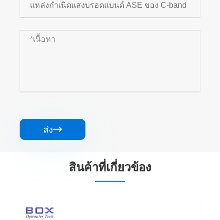
ส่ง

สินค้าที่เกี่ยวข้อง