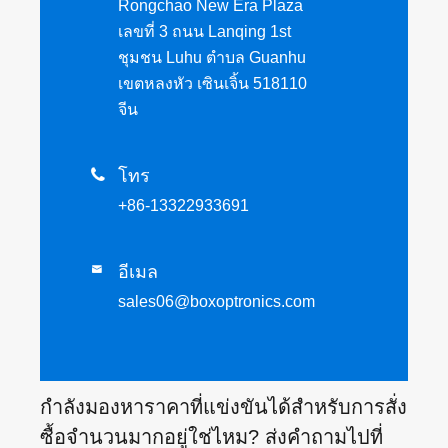
Rongchao New Era Plaza
เลขที่ 3 ถนน Lanqing 1st
ชุมชน Luhu ตำบล Guanhu
เขตหลงหัว เซินเจิ้น 518110
จีน

โทร
+86-13322933691
อีเมล

sales06@boxoptronics.com
กำลังมองหาราคาที่แข่งขันได้สำหรับการสั่ง
ซื้อจำนวนมากอยู่ใช่ไหม? ส่งคำถามไปที่