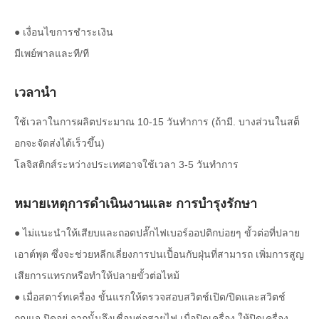
● เงื่อนไขการชำระเงิน
มีเพย์พาลและที/ที
เวลานำ
ใช้เวลาในการผลิตประมาณ 10-15 วันทำการ (ถ้ามี. บางส่วนในสต็
อกจะจัดส่งได้เร็วขึ้น)
โลจิสติกส์ระหว่างประเทศอาจใช้เวลา 3-5 วันทำการ
หมายเหตุการดำเนินงานและ การบำรุงรักษา
● ไม่แนะนำให้เสียบและถอดปลั๊กไฟเบอร์ออปติกบ่อยๆ ขั้วต่อที่ปลาย
เอาต์พุต ซึ่งจะช่วยหลีกเลี่ยงการปนเปื้อนกับฝุ่นที่สามารถ เพิ่มการสูญ
เสียการแทรกหรือทำให้ปลายขั้วต่อไหม้
● เมื่อสตาร์ทเครื่อง ขั้นแรกให้ตรวจสอบสวิตช์เปิด/ปิดและสวิตช์
กุญแจ ปิดอยู่ จากนั้นจึงเชื่อมต่อสายไฟ เมื่อปิดเครื่อง ให้ปิดเครื่อง