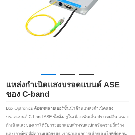
แหล่งกำเนิดแสงบรอดแบนด์ ASE
ของ C-band
Box Optronics คือซัพพลายเออร์ชั้นนำด้านแหล่งกำเนิดแสง
บรอดแบนด์ C-band ASE ซึ่งตั้งอยู่ในเมืองเซินเจิ้น ประเทศจีน แหล่ง
กำเนิดแสงของเราได้รับการออกแบบสำหรับสเปกตรัมความถี่กว้าง
และเอาต์พุตที่มีความเสถียรสูง เรานำเสนอการเลือกเส้นใยที่ยืดหยุ่น