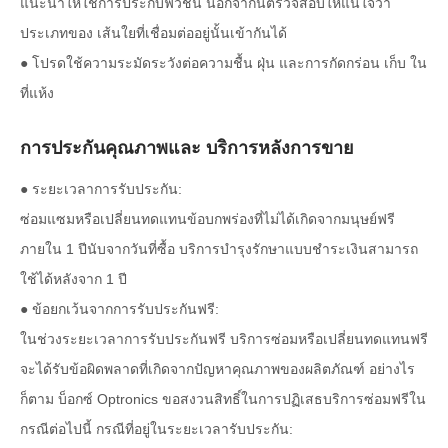
แนะนำให้ใช้การประกบฟิวชั่น นอกจากนี้ตรวจสอบให้แน่ใจว่า
ประเภทของ เส้นใยที่เชื่อมต่ออยู่นั้นเข้ากันได้
● โปรดใช้ความระมัดระวังต่อความชื้น ฝุ่น และการกัดกร่อน เก็บ ใน
ที่แห้ง
การประกันคุณภาพและ บริการหลังการขาย
● ระยะเวลาการรับประกัน:
ซ่อมแซมหรือเปลี่ยนทดแทนข้อบกพร่องที่ไม่ได้เกิดจากมนุษย์ฟรี
ภายใน 1 ปีนับจากวันที่ซื้อ บริการบำรุงรักษาแบบชำระเงินสามารถ
ใช้ได้หลังจาก 1 ปี
● ข้อยกเว้นจากการรับประกันฟรี:
ในช่วงระยะเวลาการรับประกันฟรี บริการซ่อมหรือเปลี่ยนทดแทนฟรี
จะได้รับข้อผิดพลาดที่เกิดจากปัญหาคุณภาพของผลิตภัณฑ์ อย่างไร
ก็ตาม บ็อกซ์ Optronics ขอสงวนสิทธิ์ในการปฏิเสธบริการซ่อมฟรีใน
กรณีต่อไปนี้ กรณีที่อยู่ในระยะเวลารับประกัน: