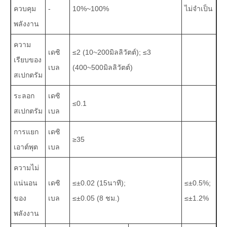
ควบคุม
-
10%~100%
ไม่จำเป็น
พลังงาน
ความ
เดซิ
≤2 (10~200มิลลิวัตต์); ≤3
เรียบของ
เบล
(400~500มิลลิวัตต์)
สเปกตรัม
ระลอก
เดซิ
≤0.1
สเปกตรัม
เบล
การแยก
เดซิ
≥35
เอาต์พุต
เบล
ความไม่
แน่นอน
เดซิ
≤±0.02 (15นาที);
≤±0.5%;
ของ
เบล
≤±0.05 (8 ชม.)
≤±1.2%
พลังงาน