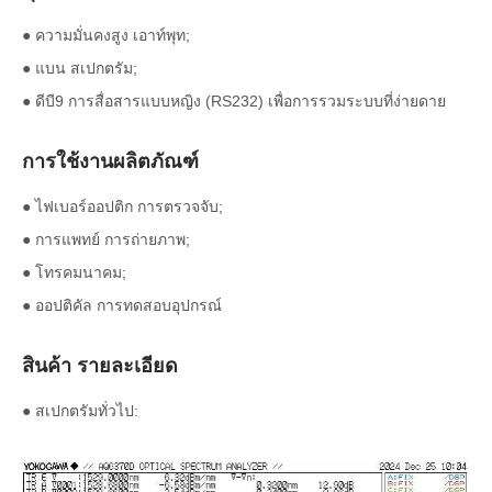
● ความมั่นคงสูง เอาท์พุท;
● แบน สเปกตรัม;
● ดีบี9 การสื่อสารแบบหญิง (RS232) เพื่อการรวมระบบที่ง่ายดาย
การใช้งานผลิตภัณฑ์
● ไฟเบอร์ออปติก การตรวจจับ;
● การแพทย์ การถ่ายภาพ;
● โทรคมนาคม;
● ออปติคัล การทดสอบอุปกรณ์
สินค้า รายละเอียด
● สเปกตรัมทั่วไป: