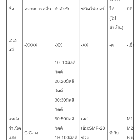
ชื่อ
ความยาวคลื่น
กำลังขับ
ชนิดไฟเบอร์
ได้
มิติ
(ไม่
จำเป็น)
เอเอ
-XXXX
-XX
-XX
-ต
-เอ็กซ์
สอี
10 :10มิลลิ
วัตต์
20:20มิลลิ
วัตต์
30:30มิลลิ
วัตต์
แหล่ง
50:50มิลลิ
เอส
M15:โ
กำเนิด
วัตต์
เอ็ม:SMF-28
M20:โ
C:C-วง
ที:กับ
แสง
1H:100มิลลิ
ช่วง
B:แบบต