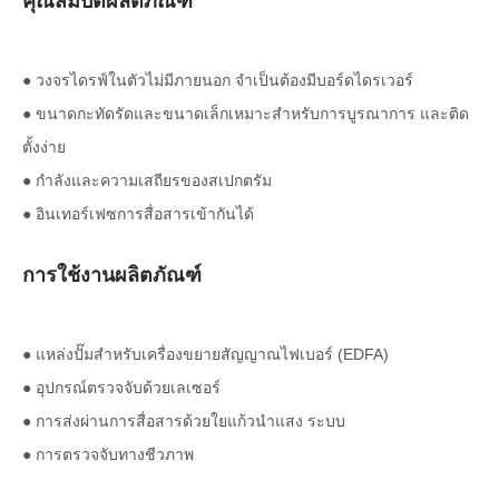
คุณสมบัติผลิตภัณฑ์
● วงจรไดรฟ์ในตัวไม่มีภายนอก จำเป็นต้องมีบอร์ดไดรเวอร์
● ขนาดกะทัดรัดและขนาดเล็กเหมาะสำหรับการบูรณาการ และติด
ตั้งง่าย
● กำลังและความเสถียรของสเปกตรัม
● อินเทอร์เฟซการสื่อสารเข้ากันได้
การใช้งานผลิตภัณฑ์
● แหล่งปั๊มสำหรับเครื่องขยายสัญญาณไฟเบอร์ (EDFA)
● อุปกรณ์ตรวจจับด้วยเลเซอร์
● การส่งผ่านการสื่อสารด้วยใยแก้วนำแสง ระบบ
● การตรวจจับทางชีวภาพ