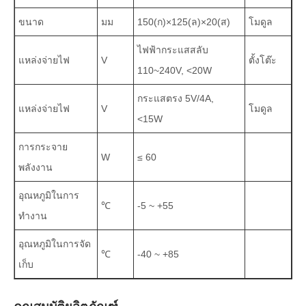
ขนาด
มม
150(ก)×125(ล)×20(ส)
โมดูล
ไฟฟ้ากระแสสลับ
แหล่งจ่ายไฟ
V
ตั้งโต๊ะ
110~240V, <20W
กระแสตรง 5V/4A,
แหล่งจ่ายไฟ
V
โมดูล
<15W
การกระจาย
W
≤ 60
พลังงาน
อุณหภูมิในการ
℃
-5 ~ +55
ทำงาน
อุณหภูมิในการจัด
℃
-40 ~ +85
เก็บ