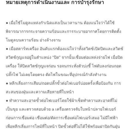
หมายเหตุการดำเนินงานและ การบำรุงรักษา
● เมื่อใช้โมดูลแหล่งกำเนิดแสงเป็นเวลานาน ต้องแน่ใจว่าได้ใช้
พิจารณาการกระจายความร้อนและการระบายอากาศโดยการติดตั้ง
โมดูลบนความร้อน อ่างล้างจาน
● เมื่อสตาร์ทเครื่อง อันดับแรกต้องแน่ใจว่าทั้งสวิตช์เปิดปิดและสวิตช์
สวิตช์กุญแจอยู่ในตำแหน่ง "ปิด" จากนั้นเชื่อมต่อแหล่งจ่ายไฟ เมื่อปิด
เครื่อง ให้ปิดสวิตช์กุญแจก่อน รอจนกระทั่งตัวบ่งชี้ ไฟดับลงก่อนถอด
ปลั๊กไฟ ไม่เคยโดยตรง ตัดไฟในขณะที่อุปกรณ์กำลังทำงาน
● หลีกเลี่ยงการเสียบ/ถอดปลั๊กขั้วต่อไฟเบอร์บ่อยครั้งเพื่อป้องกัน การ
สะสมของฝุ่นและความเสียหายที่ใบหน้า
● ทำความสะอาดขั้วต่อไฟเบอร์โดยใช้ผ้าเช็ดทำความสะอาดที่ไม่
เป็นขุย และตรวจสอบด้วย a เครื่องตรวจจับใบหน้าปลายไฟเบอร์
ก่อนการเชื่อมต่อ เชื่อมต่อ/ตัดการเชื่อมต่อไฟเบอร์เสมอ ไม่มีไฟฟ้า
เพื่อหลีกเลี่ยงการไหม้ที่ใบหน้า ปิดขั้วต่อที่ไม่ได้ใช้พร้อมฝาปิดกันฝุ่น