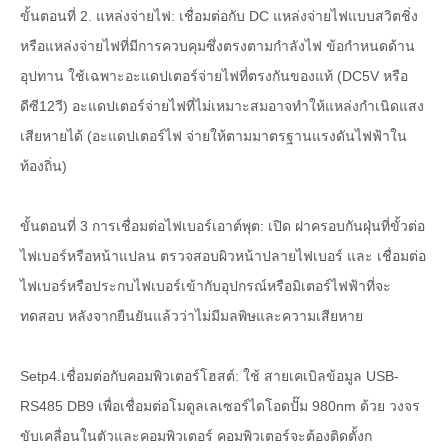
ขั้นตอนที่ 2. แหล่งจ่ายไฟ: เชื่อมต่อกับ DC แหล่งจ่ายไฟแบบสวิตชิ่ง
หรือแหล่งจ่ายไฟที่มีการควบคุมซึ่งตรงตามกำลังไฟ ข้อกำหนดด้าน
อุปทาน ใช้เฉพาะอะแดปเตอร์จ่ายไฟที่ตรงกันของแท้ (DC5V หรือ
ดีซี12วี) อะแดปเตอร์จ่ายไฟที่ไม่เหมาะสมอาจทำให้แหล่งกำเนิดแสง
เสียหายได้ (อะแดปเตอร์ไฟ จ่ายให้ตามมาตรฐานแรงดันไฟฟ้าใน
ท้องถิ่น)
ขั้นตอนที่ 3 การเชื่อมต่อไฟเบอร์เอาต์พุต: เปิด ฝาครอบกันฝุ่นที่ขั้วต่อ
ไฟเบอร์หรือหน้าแปลน ตรวจสอบผิวหน้าปลายไฟเบอร์ และ เชื่อมต่อ
ไฟเบอร์หรือประกบไฟเบอร์เข้ากับอุปกรณ์หรือมิเตอร์ไฟฟ้าที่จะ
ทดสอบ หลังจากยืนยันแล้วว่าไม่มีมลพิษและความเสียหาย
Setp4.เชื่อมต่อกับคอมพิวเตอร์โฮสต์: ใช้ สายเคเบิลข้อมูล USB-
RS485 DB9 เพื่อเชื่อมต่อโมดูลเลเซอร์ไดโอดปั๊ม 980nm ด้วย วงจร
ขับเคลื่อนในตัวและคอมพิวเตอร์ คอมพิวเตอร์จะต้องติดตั้งก