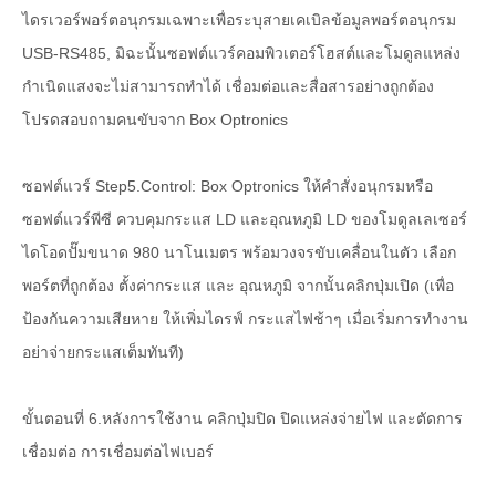
ไดรเวอร์พอร์ตอนุกรมเฉพาะเพื่อระบุสายเคเบิลข้อมูลพอร์ตอนุกรม
USB-RS485, มิฉะนั้นซอฟต์แวร์คอมพิวเตอร์โฮสต์และโมดูลแหล่ง
กำเนิดแสงจะไม่สามารถทำได้ เชื่อมต่อและสื่อสารอย่างถูกต้อง
โปรดสอบถามคนขับจาก Box Optronics
ซอฟต์แวร์ Step5.Control: Box Optronics ให้คำสั่งอนุกรมหรือ
ซอฟต์แวร์พีซี ควบคุมกระแส LD และอุณหภูมิ LD ของโมดูลเลเซอร์
ไดโอดปั๊มขนาด 980 นาโนเมตร พร้อมวงจรขับเคลื่อนในตัว เลือก
พอร์ตที่ถูกต้อง ตั้งค่ากระแส และ อุณหภูมิ จากนั้นคลิกปุ่มเปิด (เพื่อ
ป้องกันความเสียหาย ให้เพิ่มไดรฟ์ กระแสไฟช้าๆ เมื่อเริ่มการทำงาน
อย่าจ่ายกระแสเต็มทันที)
ขั้นตอนที่ 6.หลังการใช้งาน คลิกปุ่มปิด ปิดแหล่งจ่ายไฟ และตัดการ
เชื่อมต่อ การเชื่อมต่อไฟเบอร์