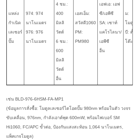
4 ชม.:
เอฟเอ: เอฟ
แหล่ง
974: 974
400
เอสเอ็ม:
ซี/เอพีซี
ม:
กำเนิด
นาโนเมตร
มิลลิ
สวัสดี1060
SA: เซาท์
โมดูล
เลเซอร์
976: 976
วัตต์
PM:
แคโรไลนา/
บี: ตั้ง
ปั๊ม
นาโนเมตร
6 ชม.:
PM980
เอพีซี
โต๊ะ
600
อื่น
มิลลิ
วัตต์
อื่น
เช่น BLD-976-6HSM-FA-MP1
(ข้อมูลการสั่งซื้อ: โมดูลเลเซอร์ไดโอดปั๊ม 980nm พร้อมในตัว วงจร
ขับเคลื่อน, 976nm, กำลังเอาต์พุต 600mW, พร้อมไฟเบอร์ SM
Hi1060, FC/APC ขั้วต่อ, ป้องกันแสงสะท้อน 1,064 นาโนเมตร,
แพ็คเกจโมดูล)