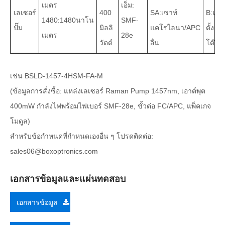
เมตร
เอ็ม:
เลเซอร์
400
SA:เซาท์
B:แบ
1480:1480นาโน
SMF-
ปั๊ม
มิลลิ
แคโรไลนา/APC
ตั้ง
เมตร
28e
วัตต์
อื่น
โต๊ะ
เช่น BSLD-1457-4HSM-FA-M
(ข้อมูลการสั่งซื้อ: แหล่งเลเซอร์ Raman Pump 1457nm, เอาต์พุต
400mW กำลังไฟพร้อมไฟเบอร์ SMF-28e, ขั้วต่อ FC/APC, แพ็คเกจ
โมดูล)
สำหรับข้อกำหนดที่กำหนดเองอื่น ๆ โปรดติดต่อ:
sales06@boxoptronics.com
เอกสารข้อมูลและแผ่นทดสอบ
เอกสารข้อมูล