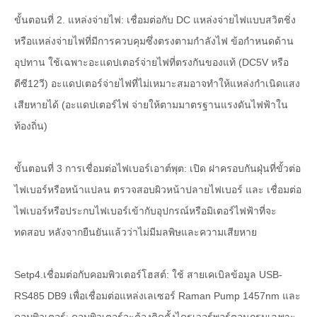
ขั้นตอนที่ 2. แหล่งจ่ายไฟ: เชื่อมต่อกับ DC แหล่งจ่ายไฟแบบสวิตชิ่ง
หรือแหล่งจ่ายไฟที่มีการควบคุมซึ่งตรงตามกำลังไฟ ข้อกำหนดด้าน
อุปทาน ใช้เฉพาะอะแดปเตอร์จ่ายไฟที่ตรงกันของแท้ (DC5V หรือ
ดีซี12วี) อะแดปเตอร์จ่ายไฟที่ไม่เหมาะสมอาจทำให้แหล่งกำเนิดแสง
เสียหายได้ (อะแดปเตอร์ไฟ จ่ายให้ตามมาตรฐานแรงดันไฟฟ้าใน
ท้องถิ่น)
ขั้นตอนที่ 3 การเชื่อมต่อไฟเบอร์เอาต์พุต: เปิด ฝาครอบกันฝุ่นที่ขั้วต่อ
ไฟเบอร์หรือหน้าแปลน ตรวจสอบผิวหน้าปลายไฟเบอร์ และ เชื่อมต่อ
ไฟเบอร์หรือประกบไฟเบอร์เข้ากับอุปกรณ์หรือมิเตอร์ไฟฟ้าที่จะ
ทดสอบ หลังจากยืนยันแล้วว่าไม่มีมลพิษและความเสียหาย
Setp4.เชื่อมต่อกับคอมพิวเตอร์โฮสต์: ใช้ สายเคเบิลข้อมูล USB-
RS485 DB9 เพื่อเชื่อมต่อแหล่งเลเซอร์ Raman Pump 1457nm และ
คอมพิวเตอร์; คอมพิวเตอร์จะต้องติดตั้งไดรเวอร์พอร์ตอนุกรมเฉพาะ