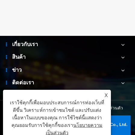
ดูเพิ่มเติม >>
เกี่ยวกับเรา
สินค้า
ข่าว
ติดต่อเรา
X
เราใช้คุกกี้เพื่อมอบประสบการณ์การท่องเว็บที่
Links
|
Sitemap
|
RSS
|
XML
|
นโยบายความเป็นส่วนตัว
ดีขึ้น วิเคราะห์การเข้าชมไซต์ และปรับแต่ง
เนื้อหาในแบบของคุณ การใช้ไซต์นี้แสดงว่า
ลิขสิทธิ์ © 2026 เซินเจิ้น Box Optronics Technology Co., Ltd.
คุณยอมรับการใช้คุกกี้ของเรา
นโยบายความ
สงวนลิขสิทธิ์
เป็นส่วนตัว