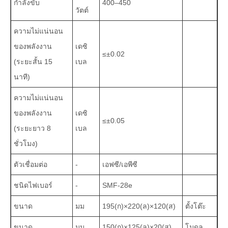
กำลังขับ
400–450
วัตต์
ความไม่แน่นอน
ของพลังงาน
เดซิ
≤±0.02
(ระยะสั้น 15
เบล
นาที)
ความไม่แน่นอน
ของพลังงาน
เดซิ
≤±0.05
(ระยะยาว 8
เบล
ชั่วโมง)
ตัวเชื่อมต่อ
-
เอฟซี/เอพีซี
ชนิดไฟเบอร์
-
SMF-28e
ขนาด
มม
195(ก)×220(ล)×120(ส)
ตั้งโต๊ะ
ขนาด
มม
150(ก)×125(ล)×20(ส)
โมดูล