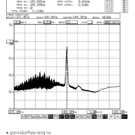
● อุปกรณ์เสริมมาตรฐาน