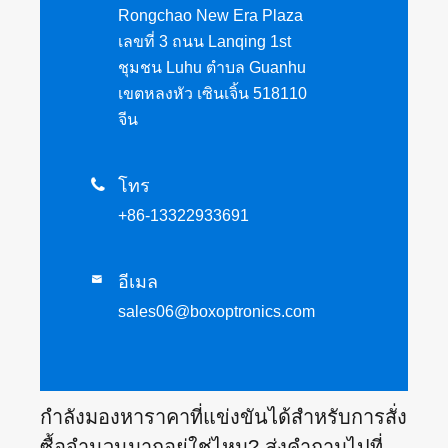
Rongchao New Era Plaza
เลขที่ 3 ถนน Lanqing 1st
ชุมชน Luhu ตำบล Guanhu
เขตหลงหัว เซินเจิ้น 518110
จีน

โทร
+86-13322933691
อีเมล

sales06@boxoptronics.com
กำลังมองหาราคาที่แข่งขันได้สำหรับการสั่ง
ซื้อจำนวนมากอยู่ใช่ไหม? ส่งคำถามไปที่