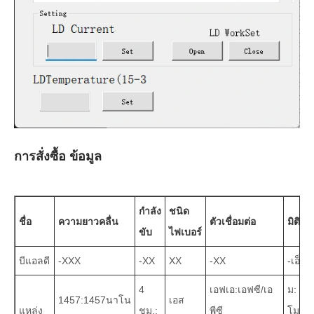
การสั่งซื้อ ข้อมูล
กำลัง
ชนิด
ชื่อ
ความยาวคลื่น
ตัวเชื่อมต่อ
มิติ
ขับ
ไฟเบอร์
บีแอลดี
-XXX
-XX
XX
-XX
-เอ็กซ์
4
เอฟเอ:เอฟซี/เอ
ม:
1457:1457นาโน
เอส
แหล่ง
ชม.:
พีซี
โมดูล