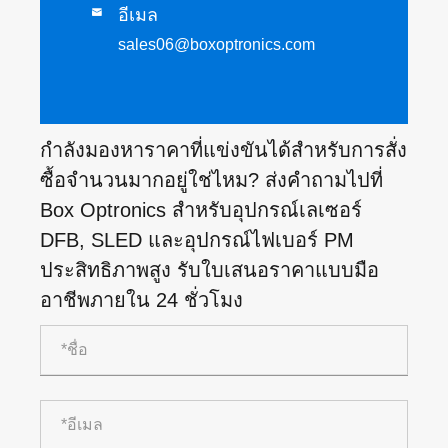
อีเมล

sales06@boxoptronics.com
กำลังมองหาราคาที่แข่งขันได้สำหรับการสั่ง
ซื้อจำนวนมากอยู่ใช่ไหม? ส่งคำถามไปที่
Box Optronics สำหรับอุปกรณ์เลเซอร์
DFB, SLED และอุปกรณ์ไฟเบอร์ PM
ประสิทธิภาพสูง รับใบเสนอราคาแบบมือ
อาชีพภายใน 24 ชั่วโมง