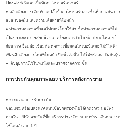
Linewidth ที่แคบเป็นพิเศษ ไฟเบอร์เลเซอร์
● หลีกเลี่ยงการเสียบ/ถอดปลั๊กขั้วต่อไฟเบอร์บ่อยครั้งเพื่อป้องกัน การ
สะสมของฝุ่นและความเสียหายที่ใบหน้า
● ทำความสะอาดขั้วต่อไฟเบอร์โดยใช้ผ้าเช็ดทำความสะอาดที่ไม่
เป็นขุย และตรวจสอบด้วย a เครื่องตรวจจับใบหน้าปลายไฟเบอร์
ก่อนการเชื่อมต่อ เชื่อมต่อ/ตัดการเชื่อมต่อไฟเบอร์เสมอ ไม่มีไฟฟ้า
เพื่อหลีกเลี่ยงการไหม้ที่ใบหน้า ปิดขั้วต่อที่ไม่ได้ใช้พร้อมฝาปิดกันฝุ่น
● เก็บอุปกรณ์ไว้ในที่แห้งและปราศจากความชื้น
การประกันคุณภาพและ บริการหลังการขาย
● ระยะเวลาการรับประกัน:
ซ่อมแซมหรือเปลี่ยนทดแทนข้อบกพร่องที่ไม่ได้เกิดจากมนุษย์ฟรี
ภายใน 1 ปีนับจากวันที่ซื้อ บริการบำรุงรักษาแบบชำระเงินสามารถ
ใช้ได้หลังจาก 1 ปี