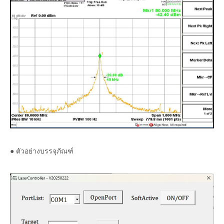
● ตัวอย่างบรรจุภัณฑ์