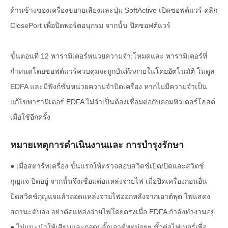
ด้านข้างของเครื่องขยายเสียงและปุ่ม SoftActive เปิดซอฟต์แวร์ คลิก
ClosePort เพื่อปิดพอร์ตอนุกรม จากนั้น ปิดซอฟต์แวร์
ขั้นตอนที่ 12 พารามิเตอร์หน่วยความจำ:โหมดและ พารามิเตอร์ที่
กำหนดโดยซอฟต์แวร์ควบคุมจะถูกบันทึกภายในโดยอัตโนมัติ โมดูล
EDFA และมีฟังก์ชั่นหน่วยความจำปิดเครื่อง หากไม่มีความจำเป็น
แก้ไขพารามิเตอร์ EDFA ไม่จำเป็นต้องเชื่อมต่อกับคอมพิวเตอร์โฮสต์
เมื่อใช้อีกครั้ง
หมายเหตุการดำเนินงานและ การบำรุงรักษา
● เมื่อสตาร์ทเครื่อง ขั้นแรกให้ตรวจสอบสวิตช์เปิด/ปิดและสวิตช์
กุญแจ ปิดอยู่ จากนั้นจึงเชื่อมต่อแหล่งจ่ายไฟ เมื่อปิดเครื่องก่อนอื่น
ปิดสวิตช์กุญแจแล้วถอดแหล่งจ่ายไฟออกหลังจากเอาต์พุต ไฟแสดง
สถานะดับลง อย่าตัดแหล่งจ่ายไฟโดยตรงเมื่อ EDFA กำลังทำงานอยู่
● ไม่แนะนำให้เสียบและถอดปลั๊กเอาต์พุตบ่อยๆ ขั้วต่อไฟเบอร์เพื่อ