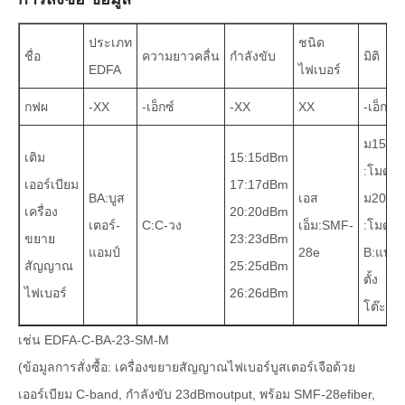
ประเภท
ชนิด
ชื่อ
ความยาวคลื่น
กำลังขับ
มิติ
EDFA
ไฟเบอร์
กฟผ
-XX
-เอ็กซ์
-XX
XX
-เอ็กซ์
ม15
เติม
15:15dBm
:โมดูล
เออร์เบียม
17:17dBm
BA:บูส
เอส
ม20
เครื่อง
20:20dBm
เตอร์-
C:C-วง
เอ็ม:SMF-
:โมดูล
ขยาย
23:23dBm
แอมป์
28e
B:แบบ
สัญญาณ
25:25dBm
ตั้ง
ไฟเบอร์
26:26dBm
โต๊ะ
เช่น EDFA-C-BA-23-SM-M
(ข้อมูลการสั่งซื้อ: เครื่องขยายสัญญาณไฟเบอร์บูสเตอร์เจือด้วย
เออร์เบียม C-band, กำลังขับ 23dBmoutput, พร้อม SMF-28efiber,