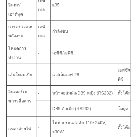
เดซิ
อินพุต/
≥35
เบล
เอาต์พุต
การตรวจสอบ
เดซิ
กำลังขับ
พลังงาน
เบล
โหมดการ
-
เอซีซี/เอพีซี
ทำงาน
เอฟซี/เอ
เส้นใยผมเปีย
-
เอสเอ็มเอฟ-28
พีซี
อินเตอร์เฟ
-
หน้าจอสัมผัส/DB9 หญิง (RS232)
ตั้งโต๊ะ
ซการสื่อสาร
-
DB9 ตัวเมีย (RS232)
โมดูล
ไฟฟ้ากระแสสลับ 110~240V,
-
ตั้งโต๊ะ
แหล่งจ่ายไฟ
<30W