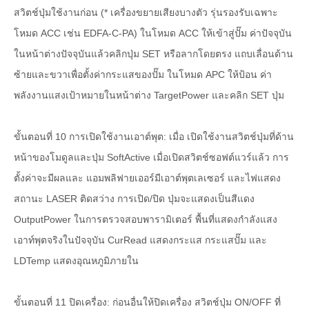
สวิตช์ปุ่มใช้งานก่อน (* เครื่องขยายเสียงบางตัว รุ่นรองรับเฉพาะ
โหมด ACC เช่น EDFA-C-PA) ในโหมด ACC ให้เข้าสู่ปั๊ม ค่าปัจจุบัน
ในหน้าต่างปัจจุบันแล้วคลิกปุ่ม SET หรือลากโดยตรง แถบเลื่อนด้าน
ซ้ายและขวาเพื่อตั้งค่ากระแสของปั๊ม ในโหมด APC ให้ป้อน ค่า
พลังงานแสงเป้าหมายในหน้าต่าง TargetPower และคลิก SET ปุ่ม
ขั้นตอนที่ 10 การเปิดใช้งานเอาต์พุต: เมื่อ เปิดใช้งานสวิตช์ปุ่มที่ด้าน
หน้าของโมดูลและปุ่ม SoftActive เมื่อเปิดสวิตช์ซอฟต์แวร์แล้ว การ
ตั้งค่าจะมีผลและ แอมพลิฟายเออร์มีเอาต์พุตเลเซอร์ และไฟแสดง
สถานะ LASER ติดสว่าง การเปิด/ปิด ปุ่มจะแสดงเป็นสีแดง
OutputPower ในการตรวจสอบพารามิเตอร์ พื้นที่แสดงกำลังแสง
เอาท์พุตจริงในปัจจุบัน CurRead แสดงกระแส กระแสปั๊ม และ
LDTemp แสดงอุณหภูมิภายใน
ขั้นตอนที่ 11 ปิดเครื่อง: ก่อนอื่นให้ปิดเครื่อง สวิตช์ปุ่ม ON/OFF ที่