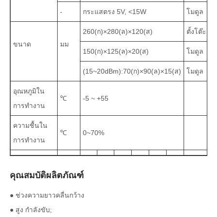
-
กระแสตรง 5V, <15W
โมดูล
260(ก)×280(ล)×120(ส)
ตั้งโต๊ะ
ขนาด
มม
150(ก)×125(ล)×20(ส)
โมดูล
(15~20dBm):70(ก)×90(ล)×15(ส)
โมดูล
อุณหภูมิใน
℃
-5 ~ +55
การทำงาน
ความชื้นใน
℃
0~70%
การทำงาน
คุณสมบัติผลิตภัณฑ์
● ช่วงความยาวคลื่นกว้าง
● สูง กำลังขับ;