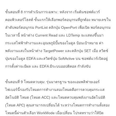
ขั้นตอนที่ 8 การดำเนินการเฉพาะ: หลังจาก เริ่มต้นซอฟต์แวร์
คอมพิวเตอร์โฮสต์ ขั้นแรกให้เลือกพอร์ตอนุกรมที่ถูกต้อง หมายเลขใน
ลำดับพอร์ตอนุกรม PortList คลิกปุ่ม OpenPort เพื่อเปิด พอร์ตอนุกรม
ในเวลานี้ หน้าต่าง Current Read และ LDTemp จะแสดงขึ้นมา
กระแสไฟฟ้าทำงานและอุณหภูมิปั๊มของโมดูล ป้อนเป้าหมาย ค่า
พลังงานแสงในหน้าต่าง TargetPower และคลิกปุ่ม SET เมื่อ สวิตช์
ปุ่มของโมดูล EDFA และสวิตช์ปุ่ม SoftActive บน ซอฟต์แวร์เปิดอยู่
การตั้งค่าจะมีผล และ EDFA มีระบบออปติคอล กำลังขับ
ขั้นตอนที่ 9 โหมดควบคุม: รุ่นมาตรฐาน ของแอมพลิฟายเออร์
ไฟเบอร์นี้รองรับโหมดการทำงานสองโหมดคือการควบคุมกระแส
อัตโนมัติ โหมด (โหมด ACC) และโหมดควบคุมพลังงานอัตโนมัติ
(โหมด APC) คุณสามารถเปลี่ยนได้ ระหว่างโหมดการทำงานทั้งสอง
โหมดนี้ผ่านตัวเลือก WorkMode เมื่อเปลี่ยน โปรดทราบว่าให้ปิด