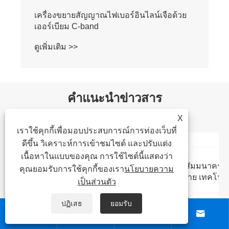
พรีแอมพลิฟายเออร์ไฟเบอร์เจือด้วยเออร์เบียม
C-band
ดูเพิ่มเติม >>
คำแนะนำข่าวสาร
X
เราใช้คุกกี้เพื่อมอบประสบการณ์การท่องเว็บที่
ดีขึ้น วิเคราะห์การเข้าชมไซต์ และปรับแต่ง
เนื้อหาในแบบของคุณ การใช้ไซต์นี้แสดงว่า
การประชุมสัมมนาครั้งที่ 3 เรื่องการสื่อสาร
คุณยอมรับการใช้คุกกี้ของเรา
นโยบายความ
ด้วยแสงไร้สาย เทคโนโลยีการตรวจจับ และ
เป็นส่วนตัว
การประยุกต์ใช้งาน
ดูเพิ่มเติม >>
ปฏิเสธ
ยอมรับ



