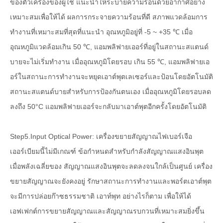
ของตัวเครื่องของผู้ใช้ แนะนำให้ระบายความร้อนด้วยอากาศอย่าง
เหมาะสมเพื่อให้ได้ ผลการกระจายความร้อนที่ดี สภาพแวดล้อมการ
ทำงานที่เหมาะสมที่สุดที่แนะนำ อุณหภูมิอยู่ที่ -5 ~ +35 ℃ เมื่อ
อุณหภูมิแวดล้อมเกิน 50 ℃, แอมพลิฟายเออร์ที่อยู่ในสถานะสแตนด์
บายจะไม่เริ่มทำงาน เมื่ออุณหภูมิโดยรอบ เกิน 55 ℃, แอมพลิฟายเอ
อร์ในสถานะการทำงานจะหยุดเอาต์พุตเลเซอร์และป้อนโดยอัตโนมัติ
สถานะสแตนด์บายสำหรับการป้องกันตนเอง เมื่ออุณหภูมิโดยรอบลด
ลงถึง 50°C แอมพลิฟายเออร์จะกลับมาเอาต์พุตอีกครั้งโดยอัตโนมัติ
Step5.Input Optical Power: เครื่องขยายสัญญาณไฟเบอร์เจือ
เออร์เบียมนี้ไม่มีเกณฑ์ ข้อกำหนดสำหรับกำลังสัญญาณแสงอินพุต
เมื่อพลังเฉลี่ยของ สัญญาณแสงอินพุตจะลดลงจนใกล้เป็นศูนย์ เครื่อง
ขยายสัญญาณจะยังคงอยู่ รักษาสถานะการทำงานและพอร์ตเอาต์พุต
จะมีการปล่อยก๊าซธรรมชาติ เอาท์พุท อย่างไรก็ตาม เพื่อให้ได้
เอฟเฟกต์การขยายสัญญาณและสัญญาณรบกวนที่เหมาะสมยิ่งขึ้น