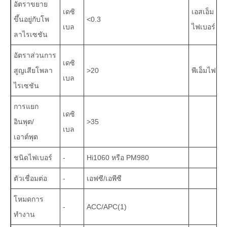
อัตราขยาย
เดซิ
เอสเอ็ม
ขึ้นอยู่กับโพ
<0.3
เบล
ไฟเบอร์
ลาไรเซชัน
อัตราส่วนการ
เดซิ
สูญเสียโพลา
>20
พีเอ็มไฟเบอ
เบล
ไรเซชัน
การแยก
เดซิ
อินพุต/
>35
เบล
เอาต์พุต
ชนิดไฟเบอร์
-
Hi1060 หรือ PM980
ตัวเชื่อมต่อ
-
เอฟซี/เอพีซี
โหมดการ
-
ACC/APC(1)
ทำงาน