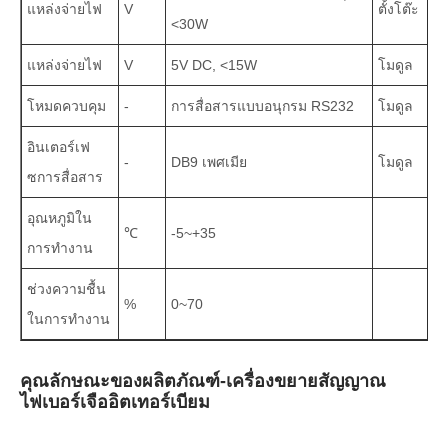
แหล่งจ่ายไฟ
V
ตั้งโต๊ะ
<30W
แหล่งจ่ายไฟ
V
5V DC, <15W
โมดูล
โหมดควบคุม
-
การสื่อสารแบบอนุกรม RS232
โมดูล
อินเตอร์เฟ
-
DB9 เพศเมีย
โมดูล
ซการสื่อสาร
อุณหภูมิใน
℃
-5~+35
การทำงาน
ช่วงความชื้น
%
0~70
ในการทำงาน
คุณลักษณะของผลิตภัณฑ์-เครื่องขยายสัญญาณ
ไฟเบอร์เจืออิตเทอร์เบียม