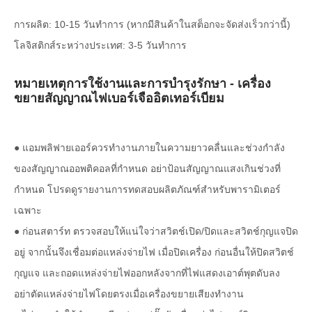
การผลิต: 10-15 วันทำการ (หากมีสินค้าในสต็อกจะจัดส่งเร็วกว่านี้)
โลจิสติกส์ระหว่างประเทศ: 3-5 วันทำการ
หมายเหตุการใช้งานและการบำรุงรักษา - เครื่อง
ขยายสัญญาณไฟเบอร์เจืออิตเทอร์เบียม
● แอมพลิฟายเออร์ควรทำงานภายในความยาวคลื่นและช่วงกำลัง
ของสัญญาณออพติคอลที่กำหนด อย่าป้อนสัญญาณแสงเกินช่วงที่
กำหนด โปรดดูรายงานการทดสอบผลิตภัณฑ์สำหรับพารามิเตอร์
เฉพาะ
● ก่อนสตาร์ท ตรวจสอบให้แน่ใจว่าสวิตช์เปิด/ปิดและสวิตช์กุญแจปิด
อยู่ จากนั้นจึงเชื่อมต่อแหล่งจ่ายไฟ เมื่อปิดเครื่อง ก่อนอื่นให้ปิดสวิตช์
กุญแจ และถอดแหล่งจ่ายไฟออกหลังจากที่ไฟแสดงเอาต์พุตดับลง
อย่าตัดแหล่งจ่ายไฟโดยตรงเมื่อเครื่องขยายเสียงทำงาน