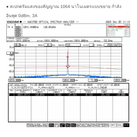
● สเปกตรัมแสงของสัญญาณ 1064 นาโนเมตรแบบขยาย กำลัง
อินพุต 0dBm, 3A