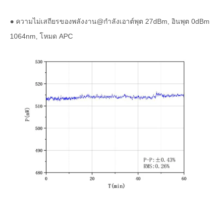
● ความไม่เสถียรของพลังงาน@กำลังเอาต์พุต 27dBm, อินพุต 0dBm
1064nm, โหมด APC